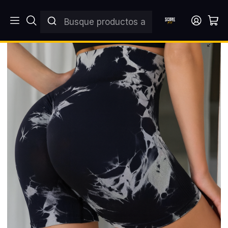
Inicio
ROPA FITNESS
CONJUNTOS DEPORTIVOS
Calza Tie Dye Push Up Black