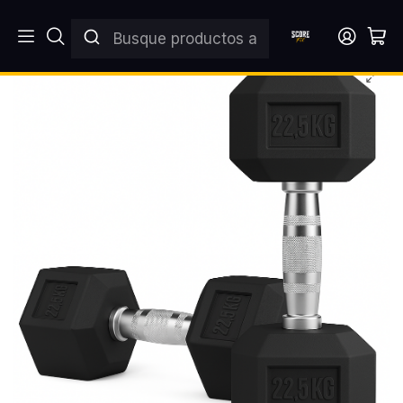
Inicio
MANCUERNAS
PAR MANCUERNAS HEXAGONALES
Par Mancuernas Hexagonales 22.5 Kg (total 45kg)