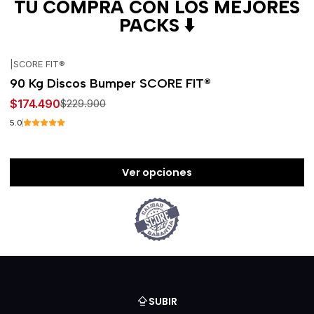
TU COMPRA CON LOS MEJORES
PACKS ⬇️
|
SCORE FIT®
-24%
OFF
90 Kg Discos Bumper SCORE FIT®
$174.490
$229.900
5.0
Ver opciones
SUBIR