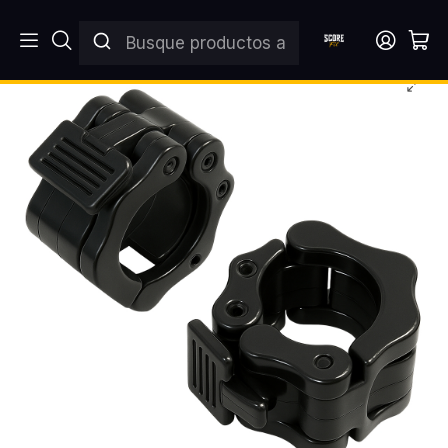
Inicio
DISCOS Y BARRAS
BARRAS
Par Collarines Olímpicos SCORE FIT®