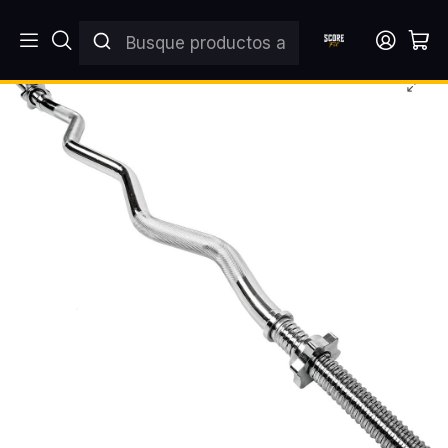
Inicio
DISCOS Y BARRAS
BARRAS
Barra Z Preolímpica SCORE FIT® 1.20m