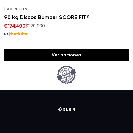
|
SCORE FIT®
-24%
OFF
90 Kg Discos Bumper SCORE FIT®
$174.490
$229.900
5.0
Ver opciones
SUBIR