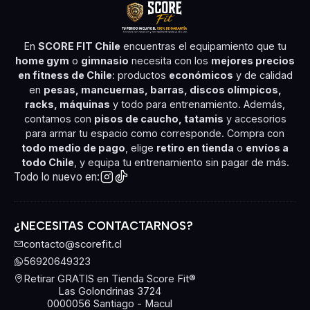
En
SCORE FIT Chile
encuentras el equipamiento que tu
home gym
o
gimnasio
necesita con los
mejores precios
en fitness de Chile
: productos
económicos
y de calidad
en
pesas, mancuernas, barras, discos olímpicos,
racks, máquinas
y todo para entrenamiento. Además,
contamos con
pisos de caucho, tatamis
y accesorios
para armar tu espacio como corresponde. Compra con
todo medio de pago
, elige
retiro en tienda
o
envíos a
todo Chile
, y equipa tu entrenamiento sin pagar de más.
Todo lo nuevo en:
¿NECESITAS CONTACTARNOS?
contacto@scorefit.cl
56920649323
Retirar GRATIS en Tienda Score Fit®
Las Golondrinas 3724
0000056 Santiago - Macul