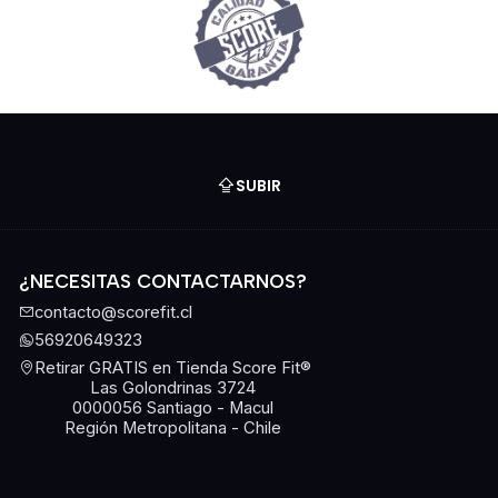
SUBIR
¿NECESITAS CONTACTARNOS?
contacto@scorefit.cl
56920649323
Retirar GRATIS en Tienda Score Fit®
Las Golondrinas 3724
0000056 Santiago - Macul
Región Metropolitana - Chile