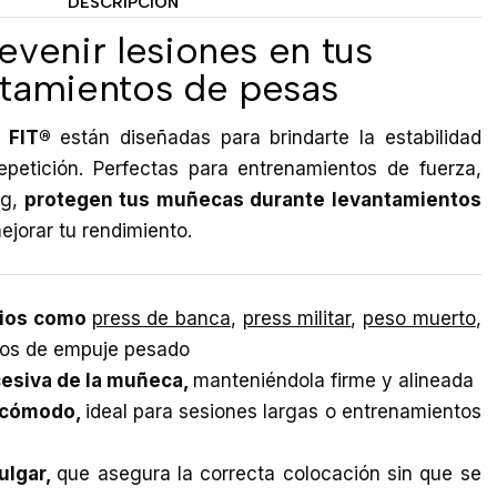
DESCRIPCIÓN
evenir lesiones en tus
ntamientos de pesas
 FIT®
están diseñadas para brindarte la estabilidad
petición. Perfectas para entrenamientos de fuerza,
ng,
protegen tus muñecas durante levantamientos
jorar tu rendimiento.
icios como
press de banca
,
press militar
,
peso muerto
,
cios de empuje pesado
cesiva de la muñeca,
manteniéndola firme y alineada
y cómodo,
ideal para sesiones largas o entrenamientos
ulgar,
que asegura la correcta colocación sin que se