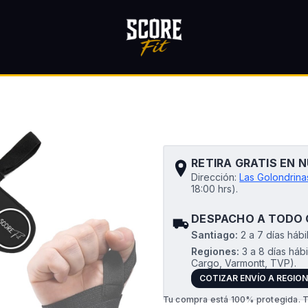
Inicio
ROPA FITNESS
Muñequeras SCORE FIT®
Muñe
RETIRA GRATIS EN 
Dirección:
Las Golondrin
18:00 hrs).
DESPACHO A TODO 
Santiago:
2 a 7 días hábi
Regiones:
3 a 8 días háb
Cargo, Varmontt, TVP).
COTIZAR ENVÍO A REGIO
Tu compra está 100% protegida. T